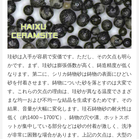
珪砂は入手が容易で安価です。
ただし、その欠点も明ら
かです。
まず、珪砂は膨張係数が高く、鋳造精度が低く
なります。
第二に、シリカ鋳物砂は鋳物の表面にひどい
砂を付着させます。
鋳物についた砂を落とすのは大変で
す。
これらの欠点の理由は、珪砂が異なる温度でさまざ
まな均一および不均一な結晶を生成するためです。
その
結果、音量が大幅に変化します。
珪石鋳物砂の耐火性は
低く（約1400～1700℃）、鋳物の穴や溝、ホットスポ
ットが集中している部分などは砂の付着が激しく、洗浄
が非常に困難な場合があります。
上記の欠点は、大型の