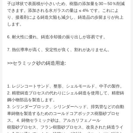
子は球状で表面積が小さいため、樹脂の添加量を30～50％削減
できます。
添加される水ガラスの量は ≤ 4% です。
これによ
り、接着剤による鋳造欠陥も減少し、鋳造品の歩留まりが向上
します。
6. 耐火性に優れ、鋳造冷却後の振り出しが容易です。
7. 熱伝導率が高く、安定性が良く、割れがありません。
>>セラミック砂の鋳造用途:
1. レジンコートサンド、整形、シェルモールド、中子の製作。
2. 精密鋳造プロセスの代わりにシェル鋳造を使用して、精密鋳
鋼小物部品を製造します。
3. シリンダーブロック、シリンダーヘッド、排気管などの自動
車鋳物を製造するためのコールドコアボックス樹脂砂プロセ
ス。 4. 鋳物セラミック砂は、アルカリフェノール
樹脂砂プロセス、フラン樹脂砂プロセス、改良された鋳造ライ