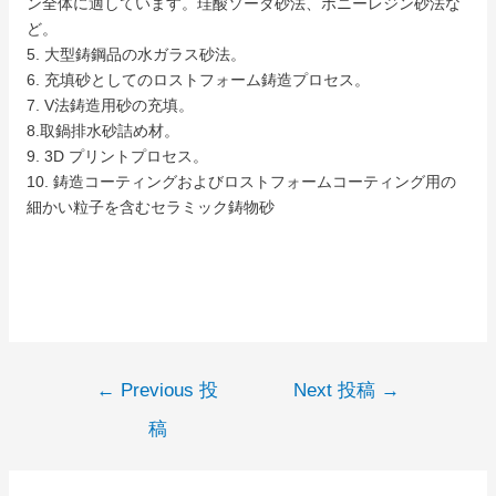
ン全体に適しています。珪酸ソーダ砂法、ボニーレジン砂法な
ど。
5. 大型鋳鋼品の水ガラス砂法。
6. 充填砂としてのロストフォーム鋳造プロセス。
7. V法鋳造用砂の充填。
8.取鍋排水砂詰め材。
9. 3D プリントプロセス。
10. 鋳造コーティングおよびロストフォームコーティング用の
細かい粒子を含むセラミック鋳物砂
←
Previous 投
Next 投稿
→
稿