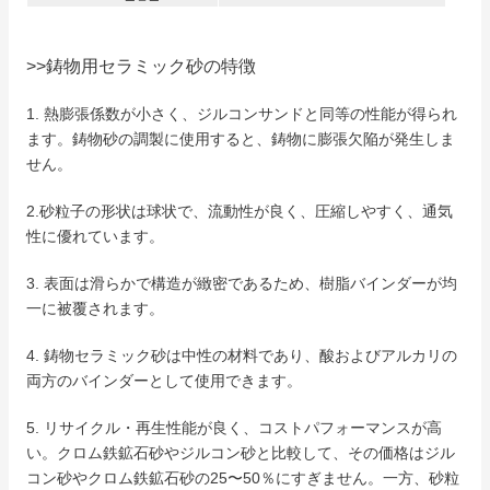
>>鋳物用セラミック砂の特徴
1. 熱膨張係数が小さく、ジルコンサンドと同等の性能が得られ
ます。
鋳物砂の調製に使用すると、鋳物に膨張欠陥が発生しま
せん。
2.砂粒子の形状は球状で、流動性が良く、圧縮しやすく、通気
性に優れています。
3. 表面は滑らかで構造が緻密であるため、樹脂バインダーが均
一に被覆されます。
4. 鋳物セラミック砂は中性の材料であり、酸およびアルカリの
両方のバインダーとして使用できます。
5. リサイクル・再生性能が良く、コストパフォーマンスが高
い。
クロム鉄鉱石砂やジルコン砂と比較して、その価格はジル
コン砂やクロム鉄鉱石砂の25〜50％にすぎません。
一方、砂粒