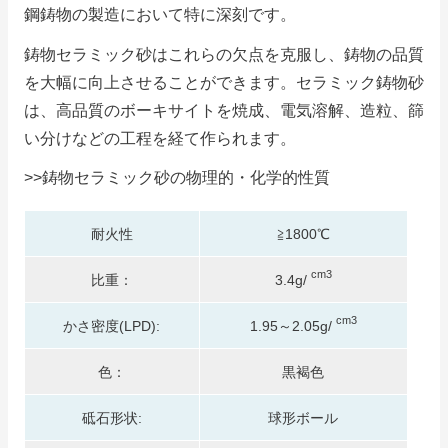
鋼鋳物の製造において特に深刻です。
鋳物セラミック砂はこれらの欠点を克服し、鋳物の品質
を大幅に向上させることができます。
セラミック鋳物砂
は、高品質のボーキサイトを焼成、電気溶解、造粒、篩
い分けなどの工程を経て作られます。
>>鋳物セラミック砂の物理的・化学的性質
耐火性
≧1800℃
cm3
比重：
3.4g/
cm3
かさ密度(LPD):
1.95～2.05g/
色：
黒褐色
砥石形状:
球形ボール