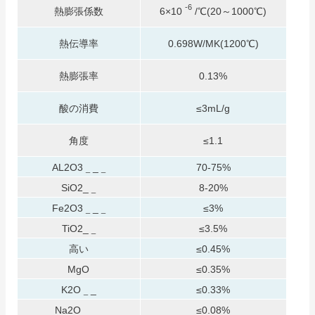
-6
熱膨張係数
6×10
/℃(20～1000℃)
熱伝導率
0.698W/MK(1200℃)
熱膨張率
0.13%
酸の消費
≤3mL/g
角度
≤1.1
AL2O3
_
70-75%
_
_
SiO2_
8-20%
_
Fe2O3
_
≤3%
_
_
TiO2_
≤3.5%
_
高い
≤0.45%
MgO
≤0.35%
K2O
_
≤0.33%
_
Na2O_
_
≤0.08%
_